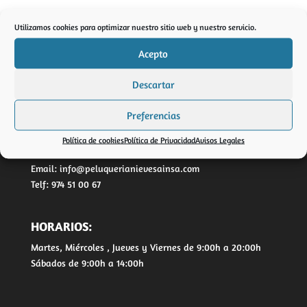
Dinos lo que buscas. Un look natural y desenfadado, una
Utilizamos cookies para optimizar nuestro sitio web y nuestro servicio.
mirada sofisticada, unos labios listos para morder…
conseguiremos el maquillaje adecuado para cada ocasión.
Acepto
Descartar
Preferencias
PELUQUERÍA NIEVES
Política de cookies
Política de Privacidad
Avisos Legales
Av. Ordesa, 1, 22330 Aínsa, Huesca
Email: info@peluquerianievesainsa.com
Telf: 974 51 00 67
HORARIOS:
Martes, Miércoles , Jueves y Viernes de 9:00h a 20:00h
Sábados de 9:00h a 14:00h